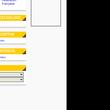
Fédération
Française
CES 2024-2025
SCRIPTION
tion
NTÉRIEUR
rieur