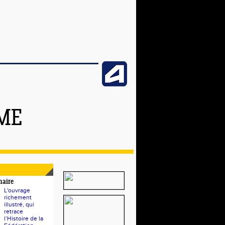
SME
naire
L'ouvrage
richement
illustré, qui
retrace
l’Histoire de la